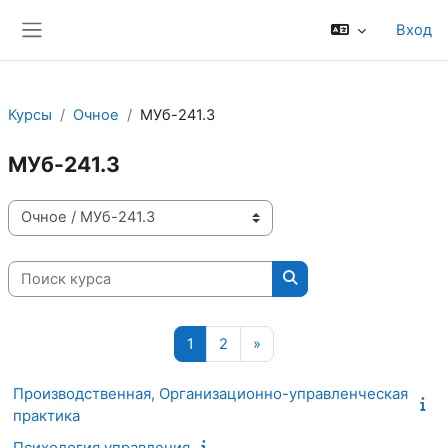
Перейти к основному содержанию
Вход
Боковая панель
Курсы
Очное
МУб-241.3
МУб-241.3
Категории курсов
Поиск курса
Поиск курса
Страница 1
Страница 2
Следующая страница
1
2
»
Производственная, Организационно-управленческая
практика
Психология управления